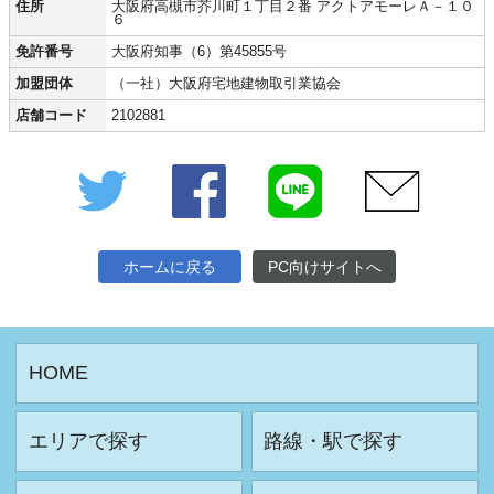
住所
大阪府高槻市芥川町１丁目２番 アクトアモーレＡ－１０
６
免許番号
大阪府知事（6）第45855号
加盟団体
（一社）大阪府宅地建物取引業協会
店舗コード
2102881
Twitter
Facebook
LINE
メール
ホームに戻る
PC向けサイトへ
HOME
エリアで探す
路線・駅で探す