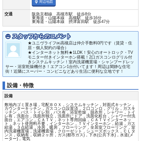
周辺地図
交通
阪急京都線 高槻市駅 徒歩8分
東海道・山陽本線 高槻駅 徒歩16分
東海道・山陽本線 摂津富田駅 徒歩47分
スタッフからのコメント
★ユニヴライフ㈱高槻店は仲介手数料0円です（賃貸・住
居・個人契約の場合）
★インターネット無料★1LDK！安心のオートロック・TV
モニター付きインターホン搭載！2口ガスコンログリル付
きシステムキッチン！室内洗濯機置場・シャンプードレッ
サー・浴室乾燥機付き！エアコン1台付いてます！周辺は閑静な住宅
街！近隣にスーパー・コンビニなどあり生活に便利な立地です！
設備・特徴
設備
敷地内ゴミ置き場，宅配ＢＯＸ，システムキッチン，対面式キッチン，
カウンターキッチン，ガスコンロ設置済，２口コンロ，グリル，ガスキ
ッチン，バス・トイレ別，バス有，浴室乾燥，脱衣所，シャワー，トイ
レ有，洗面台，洗面所独立，洗面所にドア，洗面化粧台，シャワー付洗
面台，エアコン，ＣＡＴＶ，ネット専用回線，ＣＡＴＶインターネッ
ト，ネット使用料不要，インターホン，ＴＶインターホン，給湯，ガス
給湯，３点給湯，冷房，暖房，フローリング，全居室フローリング，室
内洗濯機置場，洗濯機置場，クローゼット，シューズボックス，ＣＬタ
ンス，収納有，収納２ヶ所，ガス(都市ガス)，下水(公共下水)，水道(メ
ーター)，電気