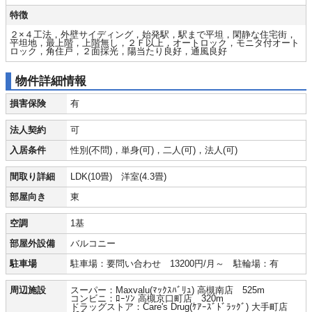
特徴
２×４工法，外壁サイディング，始発駅，駅まで平坦，閑静な住宅街，
平坦地，最上階，上階無し，２Ｆ以上，オートロック，モニタ付オート
ロック，角住戸，２面採光，陽当たり良好，通風良好
物件詳細情報
損害保険
有
法人契約
可
入居条件
性別(不問)，単身(可)，二人(可)，法人(可)
間取り詳細
LDK(10畳) 洋室(4.3畳)
部屋向き
東
空調
1基
部屋外設備
バルコニー
駐車場
駐車場：要問い合わせ 13200円/月～ 駐輪場：有
周辺施設
スーパー：Maxvalu(ﾏｯｸｽﾊﾞﾘｭ) 高槻南店 525m
コンビニ：ﾛｰｿﾝ 高槻京口町店 320m
ドラッグストア：Care's Drug(ｹｱｰｽﾞﾄﾞﾗｯｸﾞ) 大手町店