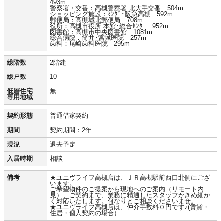
493m
警察署・交番：高槻警察署 北大手交番 504m
ショッピング施設：ﾐﾝｸﾞ･阪急高槻 592m
郵便局：高槻城北郵便局 708m
役所：高槻市役所 本館･総合ｾﾝﾀｰ 952m
図書館：高槻市中央図書館 1081m
総合病院：筒井･宮城医院 257m
歯科：尾崎歯科医院 295m
総階数
2階建
総戸数
10
低層住宅
無
専用地域
契約形態
普通借家契約
期間
契約期間：2年
現況
退去予定
入居時期
相談
備考
★ユニヴライフ高槻店は、ＪＲ高槻駅前西口北側にござ
います。
ご希望物件のご提案から現地へのご案内（リモート内
見）、ご契約まで、業務に精通したスタッフがきめ細か
く対応いたします。何なりとご相談くださいませ。
★ユニヴライフ高槻店は、仲介手数料０円です♪(賃貸・
住居・個人契約の場合）