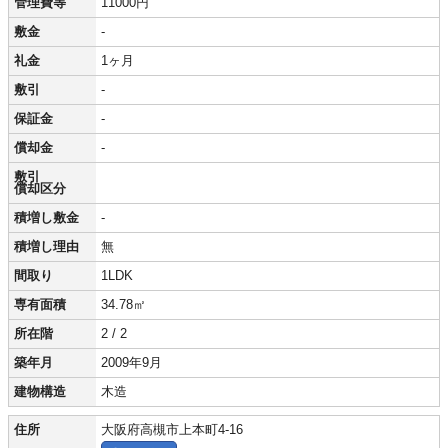
管理費等
11000円
敷金
-
礼金
1ヶ月
敷引
-
保証金
-
償却金
-
敷引
償却区分
積増し敷金
-
積増し理由
無
間取り
1LDK
専有面積
34.78㎡
所在階
2 / 2
築年月
2009年9月
建物構造
木造
住所
大阪府高槻市上本町4-16