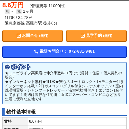
8.6万円
（管理費等 11000円）
-
1ヶ月
1LDK
34.78㎡
阪急京都線 高槻市駅 徒歩8分
お問合せ
見学予約
(無料)
(無料)
電話お問合せ：
072-681-9481
ポイント
★ユニヴライフ高槻店は仲介手数料０円です(賃貸・住居・個人契約の
場合)
★インターネット無料★1LDK★安心のオートロック・TVモニター付き
インターホン搭載！2口ガスコンログリル付きシステムキッチン！室内
洗濯機置場・シャンプードレッサー・浴室乾燥機付き！エアコン1台付
いてます！周辺は閑静な住宅街！近隣にスーパー・コンビニなどあり
生活に便利な立地です！
物件基本情報
賃料
8.6万円