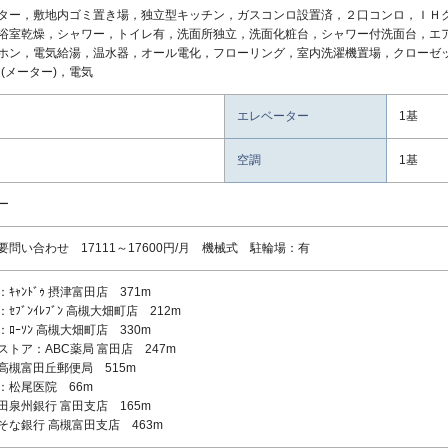
ター，敷地内ゴミ置き場，独立型キッチン，ガスコンロ設置済，２口コンロ，ＩＨ
浴室乾燥，シャワー，トイレ有，洗面所独立，洗面化粧台，シャワー付洗面台，エ
ホン，電気給湯，温水器，オール電化，フローリング，室内洗濯機置場，クローゼッ
道(メーター)，電気
エレベーター
1基
空調
1基
ー
要問い合わせ 17111～17600円/月 機械式 駐輪場：有
ｷｬﾝﾄﾞｩ 摂津富田店 371m
ｾﾌﾞﾝｲﾚﾌﾞﾝ 高槻大畑町店 212m
ﾛｰｿﾝ 高槻大畑町店 330m
ストア：ABC薬局 富田店 247m
高槻富田丘郵便局 515m
：松尾医院 66m
田泉州銀行 富田支店 165m
そな銀行 高槻富田支店 463m