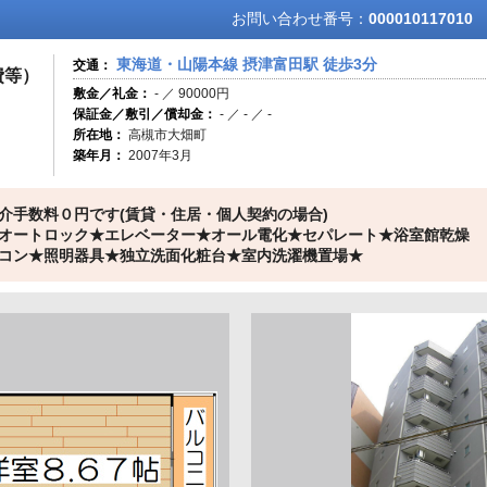
お問い合わせ番号：
000010117010
東海道・山陽本線 摂津富田駅 徒歩3分
交通：
費等）
敷金／礼金：
- ／ 90000円
保証金／敷引／償却金：
- ／ - ／ -
所在地：
高槻市大畑町
築年月：
2007年3月
介手数料０円です(賃貸・住居・個人契約の場合)
帖★オートロック★エレベーター★オール電化★セパレート★浴室館乾燥
コン★照明器具★独立洗面化粧台★室内洗濯機置場★