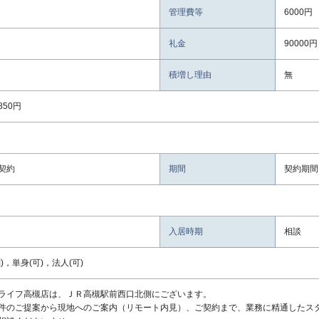
管理費等
6000円
礼金
90000円
積増し理由
無
50円
契約
期間
契約期間
入居時期
相談
)，単身(可)，法人(可)
ライフ高槻店は、ＪＲ高槻駅前西口北側にございます。
件のご提案から現地へのご案内（リモート内見）、ご契約まで、業務に精通したス