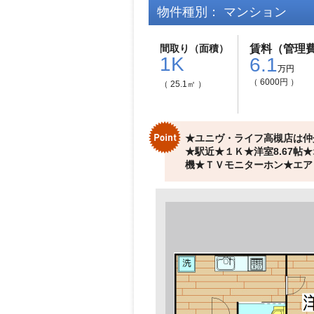
物件種別： マンション
間取り（面積）
賃料（管理
1K
6.1
万円
（ 6000円 ）
（ 25.1㎡ ）
★ユニヴ・ライフ高槻店は仲
★駅近★１Ｋ★洋室8.67
機★ＴＶモニターホン★エア