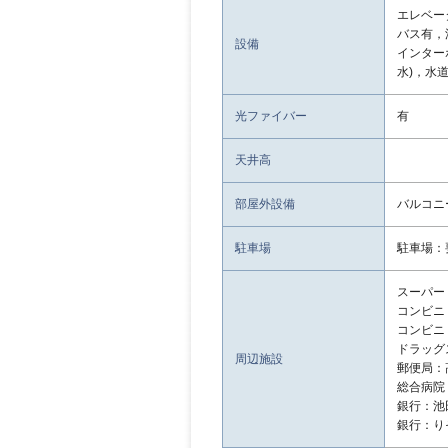
エレベー
バス有，
設備
インター
水)，水
光ファイバー
有
天井高
部屋外設備
バルコニ
駐車場
駐車場：
スーパー：
コンビニ：
コンビニ：
ドラッグ
周辺施設
郵便局：
総合病院
銀行：池
銀行：り