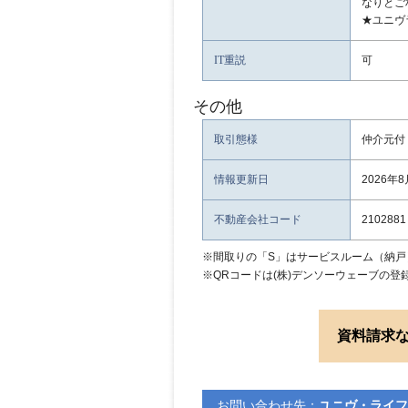
なりとご
★ユニヴ
IT重説
可
その他
取引態様
仲介元付
情報更新日
2026年
不動産会社コード
2102881
※間取りの「S」はサービスルーム（納戸
※QRコードは(株)デンソーウェーブの登
資料請求
お問い合わせ先：
ユニヴ・ライフ