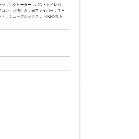
クッキングヒーター，バス・トイレ別，
アコン，照明付き，光ファイバー，ＴＶ
ト，シューズボックス，下水(公共下