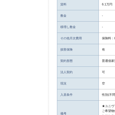
賃料
6.1万円
敷金
-
積増し敷金
-
その他月次費用
保険料：8
損害保険
有
契約形態
普通借家
法人契約
可
現況
空
入居条件
性別(不問
★ユニヴ
ご希望物
備考