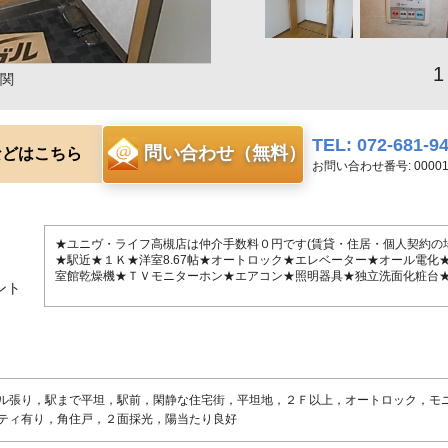
1
関
TEL: 072-681-9
問い合わせ（無料）
などはこちら
お問い合わせ番号: 000010
★ユニヴ・ライフ高槻店は仲介手数料０円です(賃貸・住居・個人契約の場
★駅近★１Ｋ★洋室8.67帖★オートロック★エレベーター★オール電化
室館乾燥機★ＴＶモニターホン★エアコン★照明器具★独立洗面化粧台
ント
ル張り，駅まで平坦，駅前，閑静な住宅街，平坦地，２Ｆ以上，オートロック，モ
ティ有り，角住戸，２面採光，陽当たり良好