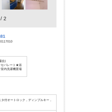
 / 2
481
117010
合)
★セパレート★浴
★室内洗濯機置場
ニタ付オートロック，ディンプルキー，