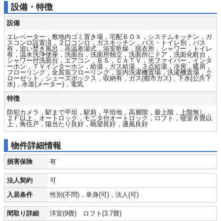
設備・特徴
設備
エレベーター，敷地内ゴミ置き場，宅配ＢＯＸ，システムキッチン，ガ
スコンロ設置済，２口コンロ，ガスキッチン，バス・トイレ別，バス
有，追い焚き風呂，高温差湯式，浴室乾燥，脱衣所，シャワー，トイレ
有，温水洗浄便座，洗面台，洗面所独立，洗面所にドア，洗面化粧台，
シャワー付洗面台，エアコン，ＢＳ，ＣＡＴＶ，光ファイバー，インタ
ーホン，ＴＶインターホン，給湯，ガス給湯，３点給湯，冷房，暖房，
フローリング，全居室フローリング，室内洗濯機置場，洗濯機置場，ク
ローゼット，シューズボックス，収納有，ガス(都市ガス)，下水(公共下
水)，水道(メーター)，電気
特徴
防犯カメラ，駅まで平坦，駅前，平坦地，高層階，最上階，上階無し，
２Ｆ以上，オートロック，モニタ付オートロック，ロフト，寝室８畳以
上，角住戸，陽当たり良好，眺望良好，通風良好
物件詳細情報
損害保険
有
法人契約
可
入居条件
性別(不問)，単身(可)，法人(可)
間取り詳細
洋室(9畳) ロフト(3.7畳)