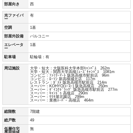
部屋向き
西
光ファイバ
有
ー
空調
1基
部屋外設備
バルコニー
エレベータ
1基
ー
駐車場
駐輪場：有
周辺施設
大学・短大：大阪医科大学本部ｷｬﾝﾊﾟｽ 262m
大学・短大：関西大学高槻ﾐｭｰｽﾞｷｬﾝﾊﾟｽ 1081m
コンビニ：ﾌｧﾐﾘｰﾏｰﾄ 阪急高槻市駅前店 96m
コンビニ：ﾛｰｿﾝ 新高槻城北店 117m
レストラン：ｶﾞｽﾄ 阪急高槻市駅前店 214m
スーパー：KOHYO(ｺｰﾖｰ) 阪急高槻店 250m
スーパー：ﾀﾞｲｺｸﾄﾞﾗｯｸﾞ 阪急高槻市駅前店 277m
スーパー：ｷｬﾝﾄﾞｩ 高槻店 290m
スーパー：ﾓﾘﾀ屋北園店 299m
スーパー：業務ｽｰﾊﾟｰ 高槻店 464m
総階数
7階建
総戸数
49
低層住宅
無
専用地域