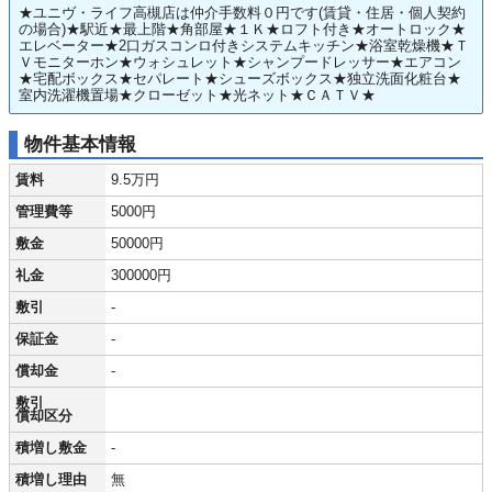
★ユニヴ・ライフ高槻店は仲介手数料０円です(賃貸・住居・個人契約
の場合)★駅近★最上階★角部屋★１Ｋ★ロフト付き★オートロック★
エレベーター★2口ガスコンロ付きシステムキッチン★浴室乾燥機★Ｔ
Ｖモニターホン★ウォシュレット★シャンプードレッサー★エアコン
★宅配ボックス★セパレート★シューズボックス★独立洗面化粧台★
室内洗濯機置場★クローゼット★光ネット★ＣＡＴＶ★
物件基本情報
賃料
9.5万円
管理費等
5000円
敷金
50000円
礼金
300000円
敷引
-
保証金
-
償却金
-
敷引
償却区分
積増し敷金
-
積増し理由
無