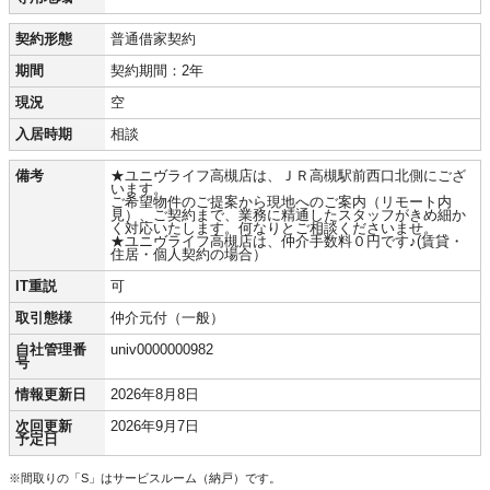
契約形態
普通借家契約
期間
契約期間：2年
現況
空
入居時期
相談
備考
★ユニヴライフ高槻店は、ＪＲ高槻駅前西口北側にござ
います。
ご希望物件のご提案から現地へのご案内（リモート内
見）、ご契約まで、業務に精通したスタッフがきめ細か
く対応いたします。何なりとご相談くださいませ。
★ユニヴライフ高槻店は、仲介手数料０円です♪(賃貸・
住居・個人契約の場合）
IT重説
可
取引態様
仲介元付（一般）
自社管理番
univ0000000982
号
情報更新日
2026年8月8日
次回更新
2026年9月7日
予定日
※間取りの「S」はサービスルーム（納戸）です。