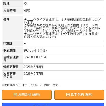
現況
空
入居時期
相談
備考
★ユニヴライフ高槻店は、ＪＲ高槻駅前西口北側にござ
います。
ご希望物件のご提案から現地へのご案内（リモート内
見）、ご契約まで、業務に精通したスタッフがきめ細か
く対応いたします。何なりとご相談くださいませ。
★ユニヴライフ高槻店は、仲介手数料０円です♪(賃貸・
住居・個人契約の場合）
IT重説
可
取引態様
仲介元付（専任）
自社管理番
univ0000003164
号
情報更新日
2026年8月8日
次回更新
2026年9月7日
予定日
※間取りの「S」はサービスルーム（納戸）です。
お問合せ
見学予約
(無料)
(無料)