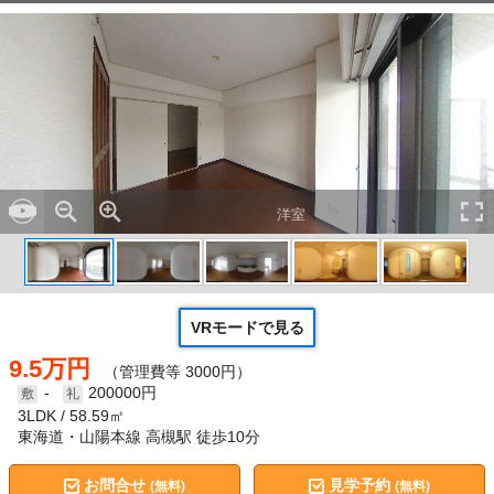
洋室
VRモードで見る
9.5万円
（管理費等 3000円）
-
200000円
3LDK
58.59㎡
東海道・山陽本線 高槻駅 徒歩10分
お問合せ
見学予約
(無料)
(無料)