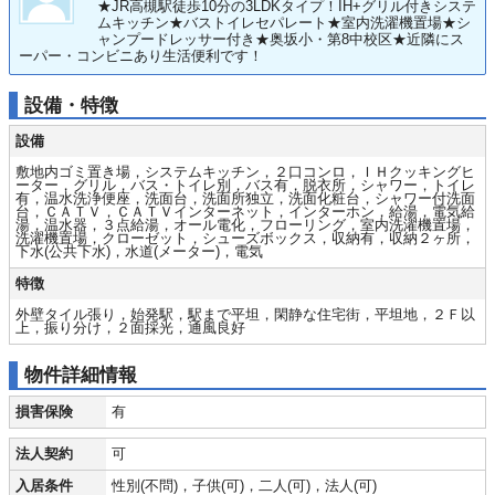
★JR高槻駅徒歩10分の3LDKタイプ！IH+グリル付きシステ
ムキッチン★バストイレセパレート★室内洗濯機置場★シ
ャンプードレッサー付き★奥坂小・第8中校区★近隣にス
ーパー・コンビニあり生活便利です！
設備・特徴
設備
敷地内ゴミ置き場，システムキッチン，２口コンロ，ＩＨクッキングヒ
ーター，グリル，バス・トイレ別，バス有，脱衣所，シャワー，トイレ
有，温水洗浄便座，洗面台，洗面所独立，洗面化粧台，シャワー付洗面
台，ＣＡＴＶ，ＣＡＴＶインターネット，インターホン，給湯，電気給
湯，温水器，３点給湯，オール電化，フローリング，室内洗濯機置場，
洗濯機置場，クローゼット，シューズボックス，収納有，収納２ヶ所，
下水(公共下水)，水道(メーター)，電気
特徴
外壁タイル張り，始発駅，駅まで平坦，閑静な住宅街，平坦地，２Ｆ以
上，振り分け，２面採光，通風良好
物件詳細情報
損害保険
有
法人契約
可
入居条件
性別(不問)，子供(可)，二人(可)，法人(可)