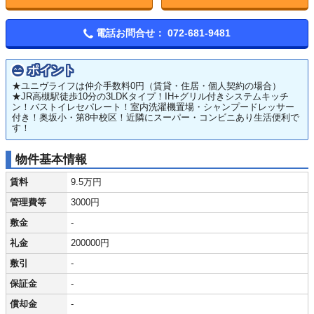
電話お問合せ：
072-681-9481
ポイント
★ユニヴライフは仲介手数料0円（賃貸・住居・個人契約の場合）
★JR高槻駅徒歩10分の3LDKタイプ！IH+グリル付きシステムキッチ
ン！バストイレセパレート！室内洗濯機置場・シャンプードレッサー
付き！奥坂小・第8中校区！近隣にスーパー・コンビニあり生活便利で
す！
物件基本情報
賃料
9.5万円
管理費等
3000円
敷金
-
礼金
200000円
敷引
-
保証金
-
償却金
-