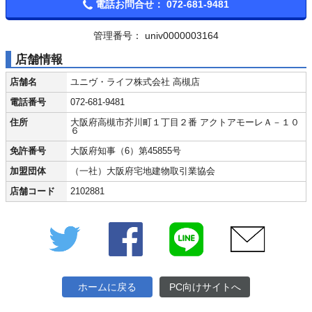
電話お問合せ：
072-681-9481
管理番号： univ0000003164
店舗情報
店舗名
ユニヴ・ライフ株式会社 高槻店
電話番号
072-681-9481
住所
大阪府高槻市芥川町１丁目２番 アクトアモーレＡ－１０
６
免許番号
大阪府知事（6）第45855号
加盟団体
（一社）大阪府宅地建物取引業協会
店舗コード
2102881
Twitter
Facebook
LINE
メール
ホームに戻る
PC向けサイトへ