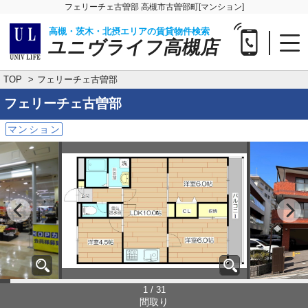
フェリーチェ古曽部 高槻市古曽部町[マンション]
高槻・茨木・北摂エリアの賃貸物件検索
ユニヴライフ高槻店
TOP
フェリーチェ古曽部
フェリーチェ古曽部
マンション
1 / 31
間取り