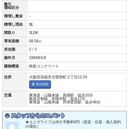
敷引
償却区分
積増し敷金
-
積増し理由
無
間取り
3LDK
専有面積
58.59㎡
所在階
2 / 3
築年月
1994年6月
建物構造
鉄筋コンクリート
住所
大阪府高槻市古曽部町２丁目12-24
周辺地図
交通
東海道・山陽本線 高槻駅 徒歩10分
阪急京都線 高槻市駅 徒歩17分
東海道・山陽本線 摂津富田駅 徒歩46分
スタッフからのコメント
★ユニヴライフは仲介手数料0円（賃貸・住居・個人契約
の場合）