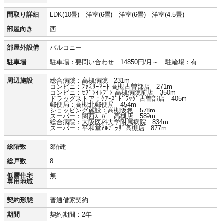
間取り詳細
LDK(10畳) 洋室(6畳) 洋室(6畳) 洋室(4.5畳)
部屋向き
西
部屋外設備
バルコニー
駐車場
駐車場：要問い合わせ 14850円/月～ 駐輪場：有
周辺施設
総合病院：高槻病院 231m
コンビニ：ﾌｧﾐﾘｰﾏｰﾄ 高槻古曽部店 271m
コンビニ：ｾﾌﾞﾝｲﾚﾌﾞﾝ 高槻病院前店 350m
ドラッグストア：ｹｱｰｽﾞﾄﾞﾗｯｸﾞ古曽部店 405m
郵便局：高槻北郵便局 454m
ショッピング施設：高槻阪急 578m
スーパー：関西ｽｰﾊﾟｰ 高槻店 589m
総合病院：大阪医科大学附属病院 834m
スーパー：平和堂ｱﾙﾌﾟﾗｻﾞ高槻店 877m
総階数
3階建
総戸数
8
低層住宅
無
専用地域
契約形態
普通借家契約
期間
契約期間：2年