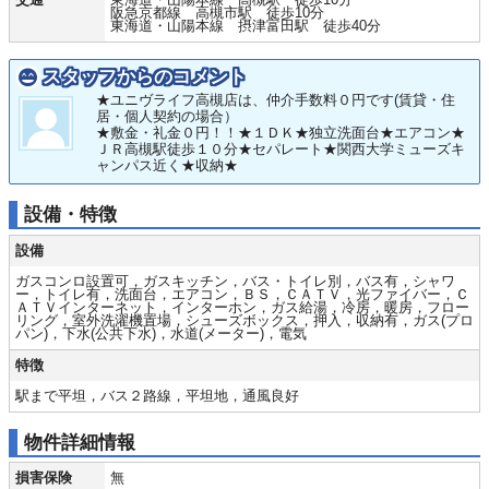
阪急京都線 高槻市駅 徒歩10分
東海道・山陽本線 摂津富田駅 徒歩40分
スタッフからのコメント
★ユニヴライフ高槻店は、仲介手数料０円です(賃貸・住
居・個人契約の場合）
★敷金・礼金０円！！★１ＤＫ★独立洗面台★エアコン★
ＪＲ高槻駅徒歩１０分★セパレート★関西大学ミューズキ
ャンパス近く★収納★
設備・特徴
設備
ガスコンロ設置可，ガスキッチン，バス・トイレ別，バス有，シャワ
ー，トイレ有，洗面台，エアコン，ＢＳ，ＣＡＴＶ，光ファイバー，Ｃ
ＡＴＶインターネット，インターホン，ガス給湯，冷房，暖房，フロー
リング，室外洗濯機置場，シューズボックス，押入，収納有，ガス(プロ
パン)，下水(公共下水)，水道(メーター)，電気
特徴
駅まで平坦，バス２路線，平坦地，通風良好
物件詳細情報
損害保険
無