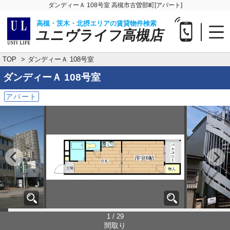
ダンディーＡ 108号室 高槻市古曽部町[アパート]
高槻・茨木・北摂エリアの賃貸物件検索
ユニヴライフ高槻店
TOP
ダンディーＡ 108号室
ダンディーＡ
108号室
アパート
1 / 29
間取り