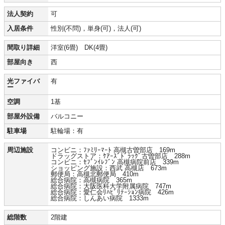
法人契約
可
入居条件
性別(不問)，単身(可)，法人(可)
間取り詳細
洋室(6畳) DK(4畳)
部屋向き
西
光ファイバ
有
ー
空調
1基
部屋外設備
バルコニー
駐車場
駐輪場：有
周辺施設
コンビニ：ﾌｧﾐﾘｰﾏｰﾄ 高槻古曽部店 169m
ドラッグストア：ｹｱｰｽﾞﾄﾞﾗｯｸﾞ古曽部店 288m
コンビニ：ｾﾌﾞﾝｲﾚﾌﾞﾝ 高槻病院前店 339m
ショッピング施設：西武 高槻店 673m
郵便局：高槻北郵便局 410m
総合病院：高槻病院 365m
総合病院：大阪医科大学附属病院 747m
総合病院：愛仁会ﾘﾊﾋﾞﾘﾃｰｼｮﾝ病院 426m
総合病院：しんあい病院 1333m
総階数
2階建