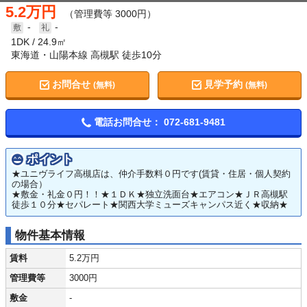
5.2万円
（管理費等 3000円）
-
-
1DK
24.9㎡
東海道・山陽本線 高槻駅 徒歩10分
お問合せ
見学予約
(無料)
(無料)
電話お問合せ：
072-681-9481
ポイント
★ユニヴライフ高槻店は、仲介手数料０円です(賃貸・住居・個人契約
の場合）
★敷金・礼金０円！！★１ＤＫ★独立洗面台★エアコン★ＪＲ高槻駅
徒歩１０分★セパレート★関西大学ミューズキャンパス近く★収納★
物件基本情報
賃料
5.2万円
管理費等
3000円
敷金
-