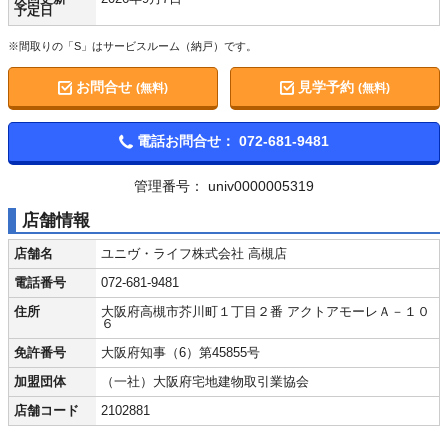
予定日
※間取りの「S」はサービスルーム（納戸）です。
お問合せ
見学予約
(無料)
(無料)
電話お問合せ：
072-681-9481
管理番号： univ0000005319
店舗情報
店舗名
ユニヴ・ライフ株式会社 高槻店
電話番号
072-681-9481
住所
大阪府高槻市芥川町１丁目２番 アクトアモーレＡ－１０
６
免許番号
大阪府知事（6）第45855号
加盟団体
（一社）大阪府宅地建物取引業協会
店舗コード
2102881