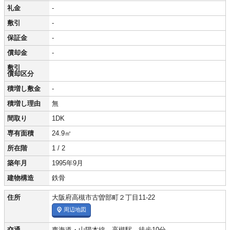
礼金
-
敷引
-
保証金
-
償却金
-
敷引
償却区分
積増し敷金
-
積増し理由
無
間取り
1DK
専有面積
24.9㎡
所在階
1 / 2
築年月
1995年9月
建物構造
鉄骨
住所
大阪府高槻市古曽部町２丁目11-22
周辺地図
交通
東海道・山陽本線 高槻駅 徒歩10分