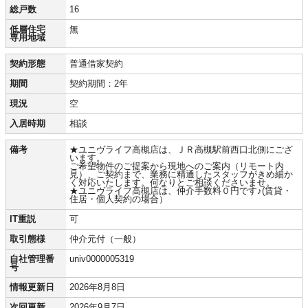
総戸数
16
低層住宅
無
専用地域
契約形態
普通借家契約
期間
契約期間：2年
現況
空
入居時期
相談
備考
★ユニヴライフ高槻店は、ＪＲ高槻駅前西口北側にござ
います。
ご希望物件のご提案から現地へのご案内（リモート内
見）、ご契約まで、業務に精通したスタッフがきめ細か
く対応いたします。何なりとご相談くださいませ。
★ユニヴライフ高槻店は、仲介手数料０円です♪(賃貸・
住居・個人契約の場合）
IT重説
可
取引態様
仲介元付（一般）
自社管理番
univ0000005319
号
情報更新日
2026年8月8日
次回更新
2026年9月7日