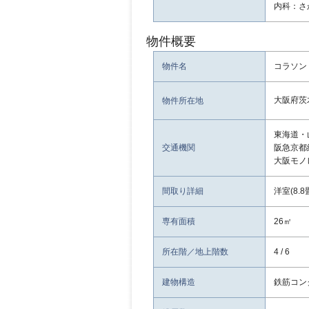
内科：さか
物件概要
物件名
コラソン
大阪府茨
物件所在地
東海道・
交通機関
阪急京都
大阪モノ
間取り詳細
洋室(8.8
専有面積
26㎡
所在階／地上階数
4 / 6
建物構造
鉄筋コン