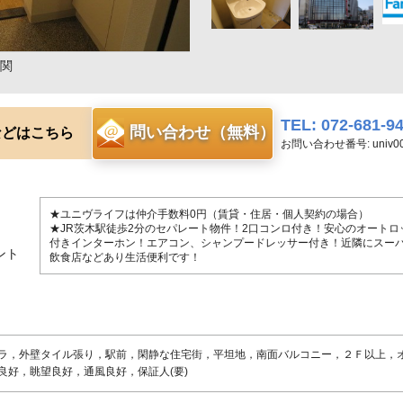
関
TEL: 072-681-9
問い合わせ（無料）
などはこちら
お問い合わせ番号: univ00
★ユニヴライフは仲介手数料0円（賃貸・住居・個人契約の場合）
★JR茨木駅徒歩2分のセパレート物件！2口コンロ付き！安心のオートロ
付きインターホン！エアコン、シャンプードレッサー付き！近隣にスー
ント
飲食店などあり生活便利です！
ラ，外壁タイル張り，駅前，閑静な住宅街，平坦地，南面バルコニー，２Ｆ以上，
良好，眺望良好，通風良好，保証人(要)