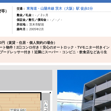
東海道・山陽本線 茨木（大阪）駅 徒歩2分
交通：
費等）
敷金／礼金：
- ／ 2ヶ月
保証金／敷引／償却金：
- ／ - ／ -
所在地：
茨木市駅前
築年月：
2005年2月
0円（賃貸・住居・個人契約の場合）
レート物件！2口コンロ付き！安心のオートロック・TVモニター付きイン
プードレッサー付き！近隣にスーパー・コンビニ・飲食店などあり生