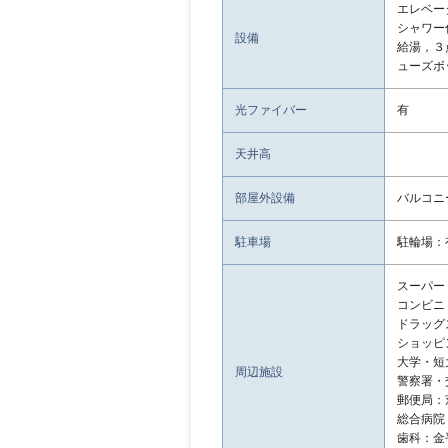
エレベー
シャワー
設備
給湯，３
ューズボ
光ファイバー
有
天井高
部屋外設備
バルコニ
駐車場
駐輪場：
スーパー：
コンビニ：
ドラッグス
ショッピン
大学・短
周辺施設
警察署・
郵便局：
総合病院：
歯科：金