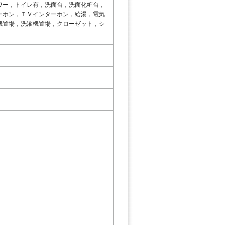
ワー，トイレ有，洗面台，洗面化粧台，
ーホン，ＴＶインターホン，給湯，電気
機置場，洗濯機置場，クローゼット，シ