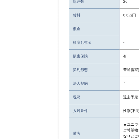
総戸数
26
賃料
6.6万円
敷金
-
積増し敷金
-
損害保険
有
契約形態
普通借家
法人契約
可
現況
退去予定
入居条件
性別(不問
★ユニヴ
ご希望物
備考
なりとご