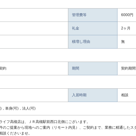
管理費等
6000円
礼金
2ヶ月
積増し理由
無
契約
期間
契約期間
入居時期
相談
)，単身(可)，法人(可)
ライフ高槻店は、ＪＲ高槻駅前西口北側にございます。
件のご提案から現地へのご案内（リモート内見）、ご契約まで、業務に精通したス
相談くださいませ。