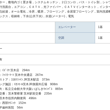
ター，敷地内ゴミ置き場，システムキッチン，２口コンロ，バス・トイレ別，シャ
付洗面台，エアコン，ＣＡＴＶ，光ファイバー，ＣＡＴＶインターネット，インタ
点給湯，オール電化，冷房，暖房，フローリング，全居室フローリング，室内洗濯
ックス，収納有，下水(公共下水)，水道(メーター)，電気
エレベーター
1基
空調
1基
ー
有
ｲｽﾞﾐﾔ 茨木店 294m
ﾌｧﾐﾘｰﾏｰﾄ 茨木中央通店 267m
トア：ｺｺｶﾗﾌｧｲﾝ JR茨木駅店 373m
グ施設：ｲｵﾝﾓｰﾙ茨木JR側屋外広場 908m
大：私立立命館大学大阪いばらきｷｬﾝﾊﾟｽ 865m
交番：茨木警察署 茨木駅前交番 235m
茨木市役所内郵便局 496m
西部ｸﾘﾆｯｸ 152m
平歯科医院 56m