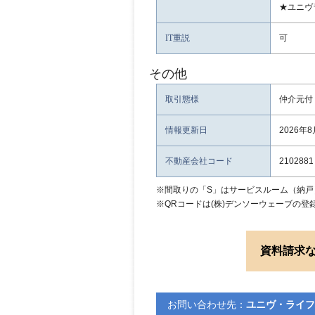
★ユニヴ
IT重説
可
その他
取引態様
仲介元付
情報更新日
2026年
不動産会社コード
2102881
※間取りの「S」はサービスルーム（納戸
※QRコードは(株)デンソーウェーブの登
資料請求
お問い合わせ先：
ユニヴ・ライフ