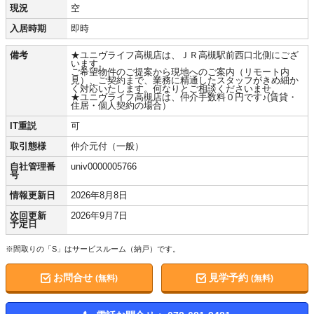
現況
空
入居時期
即時
備考
★ユニヴライフ高槻店は、ＪＲ高槻駅前西口北側にござ
います。
ご希望物件のご提案から現地へのご案内（リモート内
見）、ご契約まで、業務に精通したスタッフがきめ細か
く対応いたします。何なりとご相談くださいませ。
★ユニヴライフ高槻店は、仲介手数料０円です♪(賃貸・
住居・個人契約の場合）
IT重説
可
取引態様
仲介元付（一般）
自社管理番
univ0000005766
号
情報更新日
2026年8月8日
次回更新
2026年9月7日
予定日
※間取りの「S」はサービスルーム（納戸）です。
お問合せ
見学予約
(無料)
(無料)