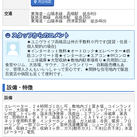
周辺地図
交通
東海道・山陽本線 高槻駅 徒歩8分
阪急京都線 高槻市駅 徒歩16分
東海道・山陽本線 摂津富田駅 徒歩46分
スタッフからのコメント
★ユニヴライフ高槻店は仲介手数料０円です(賃貸・住居・
個人契約の場合)
★インターネット無料★オートロック★エレベーター★鉄
筋コンクリート造★インターホン★エアコン★IHコンロ★
ミニ冷蔵庫★大型収納★敷地内駐車場有り★共用部には、
食堂やジム、大浴場、サウナ、コインランドリー、自動販売機もあ
り、管理人さんもいらっしゃって安心です。★閑静な住宅地内で阪急
百貨店や病院も近くて便利です。
設備・特徴
設備
エレベーター，２４時間ゴミ出し可，敷地内ゴミ置き場，コインランド
リー，大浴場，ＩＨクッキングヒーター，バス有，シャワー，バストイ
レ同室，トイレ有，温水洗浄便座，洗面台，エアコン，冷蔵庫，家具
付，照明付き，ＣＡＴＶ，高速ネット対応，ＣＡＴＶインターネット，
ネット使用料不要，インターホン，給湯，ガス給湯，冷房，暖房，フロ
ーリング，一部フローリング，室外洗濯機置場，シューズボックス，収
納有，収納２ヶ所，収納３ヶ所，ガス(都市ガス)，下水(公共下水)，水道
(メーター)，電気