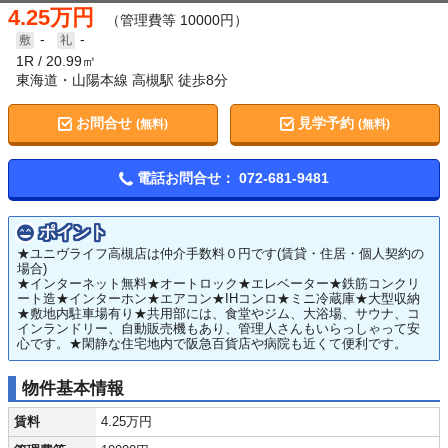
4.25万円
（管理費等 10000円）
-
-
1R
20.99㎡
東海道・山陽本線 高槻駅 徒歩8分
お問合せ
見学予約
(無料)
(無料)
電話お問合せ：
072-681-9481
ポイント
★ユニヴライフ高槻店は仲介手数料０円です(賃貸・住居・個人契約の
場合)
★インターネット無料★オートロック★エレベーター★鉄筋コンクリ
ート造★インターホン★エアコン★IHコンロ★ミニ冷蔵庫★大型収納
★敷地内駐車場有り★共用部には、食堂やジム、大浴場、サウナ、コ
インランドリー、自動販売機もあり、管理人さんもいらっしゃって安
心です。★閑静な住宅地内で阪急百貨店や病院も近くて便利です。
物件基本情報
賃料
4.25万円