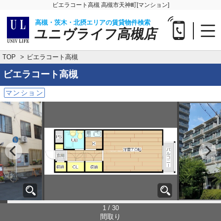
ビエラコート高槻 高槻市天神町[マンション]
高槻・茨木・北摂エリアの賃貸物件検索
ユニヴライフ高槻店
TOP
ビエラコート高槻
ビエラコート高槻
マンション
1 / 30
間取り