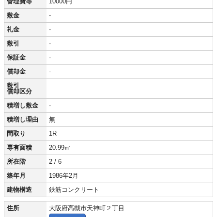
管理費等
10000円
敷金
-
礼金
-
敷引
-
保証金
-
償却金
-
敷引
償却区分
積増し敷金
-
積増し理由
無
間取り
1R
専有面積
20.99㎡
所在階
2 / 6
築年月
1986年2月
建物構造
鉄筋コンクリート
住所
大阪府高槻市天神町２丁目