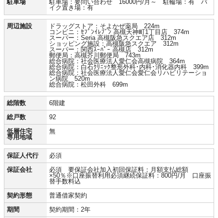
駐車場
駐車場：要問い合わせ 16000円/月～ 駐輪場：有 バ
イク置き場：有
周辺施設
ドラッグストア：そよかぜ薬局 224m
コンビニ：ｾﾌﾞﾝｲﾚﾌﾞﾝ 高槻天神町1丁目店 374m
スーパー：Seria 高槻阪急スクエア店 312m
ショッピング施設：高槻阪急スクエア 312m
スーパー：関西ｽｰﾊﾟｰ 高槻店 312m
郵便局：高槻芥川郵便局 743m
総合病院：社会医療法人愛仁会高槻病院 364m
総合病院：白石ｸﾘﾆｯｸ整形外科･内科･消化器内科 399m
総合病院：社会医療法人愛仁会愛仁会リハビリテーショ
ン病院 520m
総合病院：松田外科 699m
総階数
6階建
総戸数
92
低層住宅
無
専用地域
保証人代行
必須
保証会社
必須 要保証会社加入初回保証料：月額支払総額
×50％※口座振替利用必須継続保証料：800円/月 口座振
替手数料込
契約形態
普通借家契約
期間
契約期間：2年