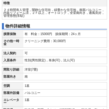
特徴
２４時間有人管理，閑静な住宅街，緑豊かな住宅地，南面バルコニー，
内装リフォーム済，２Ｆ以上，オートロック，全室南向き，通風良好，
管理形態(常駐)
物件詳細情報
損害保険
有 料金：15000円 損保期間：24ヶ月
その他一時
クリーニング費用：30,000円
金
法人契約
可
入居条件
性別(男性限定)，単身(可)，法人(可)
間取り詳細
洋室(7畳)
部屋向き
南
空調
1基
部屋外設備
バルコニー
エレベータ
1基
ー