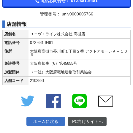
電話お問合せ：
072-681-9481
管理番号： univ0000005766
店舗情報
店舗名
ユニヴ・ライフ株式会社 高槻店
電話番号
072-681-9481
住所
大阪府高槻市芥川町１丁目２番 アクトアモーレＡ－１０
６
免許番号
大阪府知事（6）第45855号
加盟団体
（一社）大阪府宅地建物取引業協会
店舗コード
2102881
Twitter
Facebook
LINE
メール
ホームに戻る
PC向けサイトへ