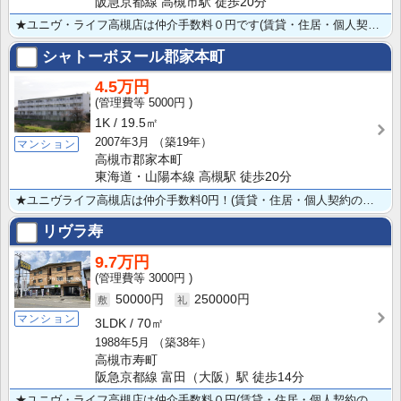
阪急京都線 高槻市駅 徒歩20分
★ユニヴ・ライフ高槻店は仲介手数料０円です(賃貸・住居・個人契約の場合) ★ペット相談可★３DK★角･･･
シャトーボヌール郡家本町
4.5万円
5000円
1K
19.5㎡
2007年3月
（築19年）
マンション
高槻市郡家本町
東海道・山陽本線 高槻駅 徒歩20分
★ユニヴライフ高槻店は仲介手数料0円！(賃貸・住居・個人契約の場合) ★敷金礼金も0円★犬猫ペット相･･･
リヴラ寿
9.7万円
3000円
50000円
250000円
マンション
3LDK
70㎡
1988年5月
（築38年）
高槻市寿町
阪急京都線 富田（大阪）駅 徒歩14分
★ユニヴ・ライフ高槻店は仲介手数料０円(賃貸・住居・個人契約の場合) ★小型犬２匹まで飼育可★３LD･･･