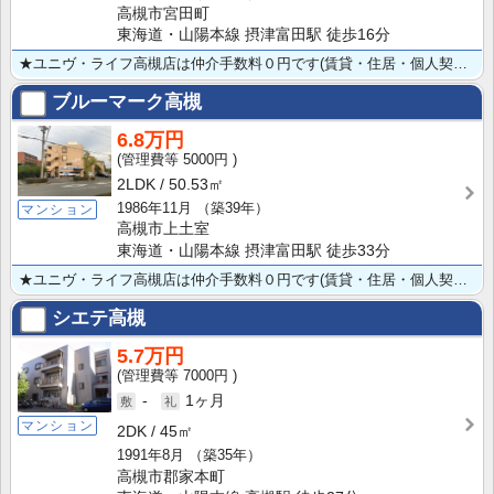
高槻市宮田町
東海道・山陽本線 摂津富田駅 徒歩16分
★ユニヴ・ライフ高槻店は仲介手数料０円です(賃貸・住居・個人契約の場合) ★ペット小型犬飼育可です！･･･
ブルーマーク高槻
6.8万円
5000円
2LDK
50.53㎡
1986年11月
（築39年）
マンション
高槻市上土室
東海道・山陽本線 摂津富田駅 徒歩33分
★ユニヴ・ライフ高槻店は仲介手数料０円です(賃貸・住居・個人契約の場合）★ ペット飼育可能な2LD･･･
シエテ高槻
5.7万円
7000円
-
1ヶ月
マンション
2DK
45㎡
1991年8月
（築35年）
高槻市郡家本町