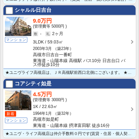
シャルル日吉台
9.0万円
5000円
-
2ヶ月
マンション
3LDK
59.03㎡
2003年3月
（築23年）
高槻市日吉台一番町
東海道・山陽本線 高槻駅 バス10分 日吉台口 バ
ス停徒歩10分
★ユニヴライフ高槻店は、ＪＲ高槻駅前西口北側にございます。 ★３ＬＤＫ★ペット飼育可(犬、猫)★南向･･･
コアシティ如是
4.5万円
3000円
1K
22.63㎡
1994年1月
（築32年）
新着
高槻市如是町
マンション
東海道・山陽本線 摂津富田駅 徒歩16分
★ユニヴ・ライフ高槻店は仲介手数料０円です(賃貸・住居・個人契約の場合) ★ペット飼育OKの1Kマン･･･