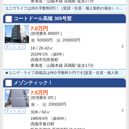
東海道・山陽本線 高槻駅 徒歩27分
ユニヴライフは仲介手数料0円！（賃貸・住居・個人契約の場合）ペット飼育相談可の2DKタイプ！バストイ･･･
コートドール高槻
305号室
7.0万円
8000円
50000円
200000円
マンション
1K
26.42㎡
2018年3月
（築8年）
高槻市別所新町
東海道・山陽本線 高槻駅 徒歩17分
★ユニヴ・ライフ高槻店は仲介手数料０円です(賃貸・住居・個人契約の場合) ★ペット（小型犬or猫）飼･･･
メゾンティックⅠ
7.5万円
0円
-
200000円
マンション
3DK
60㎡
1985年9月
（築40年）
高槻市春日町