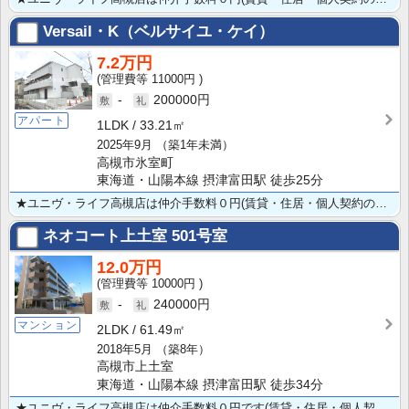
Versail・K（ベルサイユ・ケイ）
7.2万円
11000円
-
200000円
アパート
1LDK
33.21㎡
2025年9月
（築1年未満）
高槻市氷室町
東海道・山陽本線 摂津富田駅 徒歩25分
★ユニヴ・ライフ高槻店は仲介手数料０円(賃貸・住居・個人契約の場合) ★ペット可（小型犬・猫最大2匹･･･
ネオコート上土室
501号室
12.0万円
10000円
-
240000円
マンション
2LDK
61.49㎡
2018年5月
（築8年）
高槻市上土室
東海道・山陽本線 摂津富田駅 徒歩34分
★ユニヴ・ライフ高槻店は仲介手数料０円です(賃貸・住居・個人契約の場合)★ 小型犬1匹飼育可能！★･･･