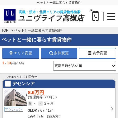
ペットと一緒に暮らす賃貸物件
高槻・茨木・北摂エリアの賃貸物件検索
ユニヴライフ高槻店
TOP
ペットと一緒に暮らす賃貸物件
ペットと一緒に暮らす賃貸物件
エリア変更
条件変更
表示変更
1
13
～
件目
(13件)
↓チェックしてお問合せ
デセンシア
8.6万円
5000円
-
2ヶ月
マンション
3LDK
67.41㎡
1994年7月
（築32年）