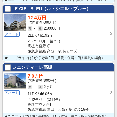
LE CIEL BLEU（ル・シエル・ブルー）
12.4万円
6000円
-
250000円
アパート
2LDK
61.92㎡
2022年11月
（築3年）
高槻市宮野町
阪急京都線 高槻市駅 徒歩21分
★ユニヴライフは仲介手数料0円（賃貸・住居・個人契約の場合） ★ペット（小型犬1頭）飼育可の2LDK･･･
ジェンティーレ高槻
7.0万円
3000円
-
2ヶ月
アパート
1LDK
46.06㎡
2012年7月
（築14年）
高槻市赤大路町
阪急京都線 富田（大阪）駅 徒歩15分
★ユニヴライフは仲介手数料0円！（賃貸・住居・個人契約の場合） ★うれしいペット飼育可・インターネッ･･･