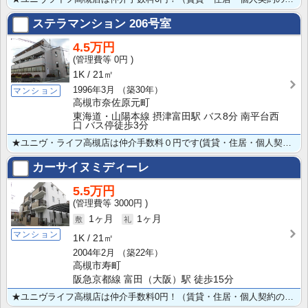
ステラマンション
206号室
4.5万円
0円
1K
21㎡
1996年3月
（築30年）
マンション
高槻市奈佐原元町
東海道・山陽本線 摂津富田駅 バス8分 南平台西
口 バス停徒歩3分
★ユニヴ・ライフ高槻店は仲介手数料０円です(賃貸・住居・個人契約の場合) ★敷金・礼金。仲介手数料0･･･
カーサイヌミディーレ
5.5万円
3000円
1ヶ月
1ヶ月
マンション
1K
21㎡
2004年2月
（築22年）
高槻市寿町
阪急京都線 富田（大阪）駅 徒歩15分
★ユニヴライフ高槻店は仲介手数料0円！（賃貸・住居・個人契約の場合） ★全戸角部屋★鉄筋コンクリート･･･