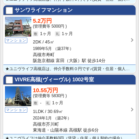
サンワライフマンション
5.2万円
5000円
1ヶ月
1ヶ月
マンション
2DK
45㎡
1989年5月
（築37年）
高槻市寿町
阪急京都線 富田（大阪）駅 徒歩14分
★ユニヴライフ高槻店は、仲介手数料０円です♪(賃貸・住居・個人契約の場合）
VIVRE高槻(ヴィーヴル)
1002号室
10.55万円
5830円
-
1ヶ月
マンション
1LDK
30.69㎡
2024年1月
（築2年）
高槻市芥川町
東海道・山陽本線 高槻駅 徒歩6分
★ユニヴライフは仲介手数料0円（賃貸・住居・個人契約の場合） ★JR高槻駅徒歩6分★築浅1LDK★小･･･