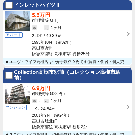
インレットハイツⅡ
5.5万円
0円
-
1ヶ月
アパート
2LDK
40.39㎡
1993年10月
（築32年）
高槻市野田
阪急京都線 高槻市駅 徒歩25分
★ユニヴ・ライフ高槻店は仲介手数料０円です(賃貸・住居・個人契約の場合) ★共益費込55,000円★･･･
Collection高槻市駅前（コレクション高槻市駅
前）
6.9万円
5000円
-
1ヶ月
マンション
1K
24.84㎡
2001年9月
（築24年）
高槻市城北町
阪急京都線 高槻市駅 徒歩2分
★ユニヴ・ライフ高槻店は仲介手数料０円です(賃貸・住居・個人契約の場合) ★JR・阪急の2WAYアク･･･