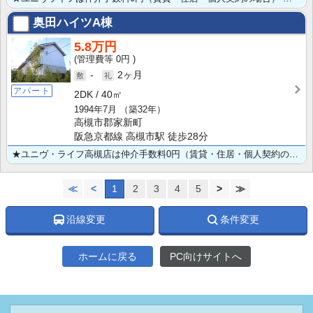
奥田ハイツA棟
5.8万円
0円
-
2ヶ月
アパート
2DK
40㎡
1994年7月
（築32年）
高槻市郡家新町
阪急京都線 高槻市駅 徒歩28分
★ユニヴ・ライフ高槻店は仲介手数料0円（賃貸・住居・個人契約の場合） ★２DK★南向き★都市ガス★角･･･
≪
<
1
2
3
4
5
>
≫
沿線変更
条件変更
ホームに戻る
PC向けサイトへ