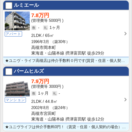
ルミエール
7.8万円
5000円
-
1ヶ月
アパート
2LDK
65㎡
1996年3月
（築30年）
高槻市岡本町
東海道・山陽本線 摂津富田駅 徒歩29分
★ユニヴ・ライフ高槻店は仲介手数料０円です(賃貸・住居・個人契約の場合) ★全室角部屋設計★閑静な住･･･
パームヒルズ
7.9万円
3000円
1ヶ月
-
マンション
2LDK
44.8㎡
2002年8月
（築24年）
高槻市宮田町
東海道・山陽本線 摂津富田駅 徒歩12分
★ユニヴライフは仲介手数料0円！（賃貸・住居・個人契約の場合） ★オール洋室で人気の2LDK！新婚様･･･