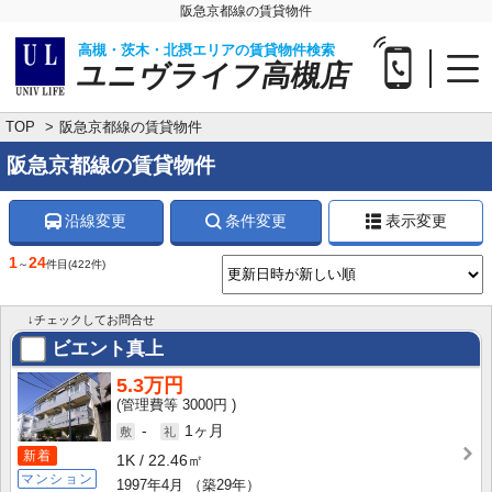
阪急京都線の賃貸物件
高槻・茨木・北摂エリアの賃貸物件検索
ユニヴライフ高槻店
TOP
阪急京都線の賃貸物件
阪急京都線の賃貸物件
沿線変更
条件変更
表示変更
1
24
～
件目
(422件)
↓チェックしてお問合せ
ビエント真上
5.3万円
3000円
-
1ヶ月
新着
1K
22.46㎡
マンション
1997年4月
（築29年）