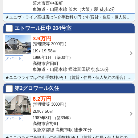
茨木市西中条町
東海道・山陽本線 茨木（大阪）駅 徒歩2分
★ユニヴ・ライフ高槻店は仲介手数料０円です(賃貸・住居・個人契約の場合)★立命館大学大阪いばらきキャ･･･
エトワール田中
204号室
3.9万円
3000円
1K
19.58㎡
1996年1月
（築30年）
アパート
高槻市宮田町
東海道・山陽本線 摂津富田駅 徒歩16分
★ユニヴライフは仲介手数料0円！（賃貸・住居・個人契約の場合） ★家賃+3300円で家具家電付き可！･･･
第2グロワール久住
6.2万円
3000円
2DK
50㎡
1987年8月
（築39年）
アパート
高槻市宮野町
阪急京都線 高槻市駅 徒歩20分
★ユニヴライフ高槻店は仲介手数料0円！（賃貸・住居・個人契約の場合） ★角部屋★TVモニターホン★シ･･･