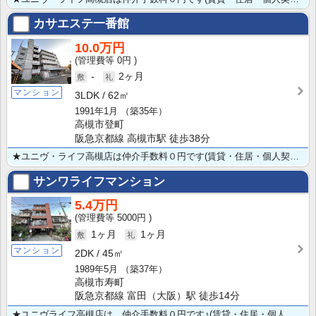
カサエステ一番館
10.0万円
0円
-
2ヶ月
マンション
3LDK
62㎡
1991年1月
（築35年）
高槻市登町
阪急京都線 高槻市駅 徒歩38分
★ユニヴ・ライフ高槻店は仲介手数料０円です(賃貸・住居・個人契約の場合) ★ペット飼育可（小型犬）★･･･
サンワライフマンション
5.4万円
5000円
1ヶ月
1ヶ月
マンション
2DK
45㎡
1989年5月
（築37年）
高槻市寿町
阪急京都線 富田（大阪）駅 徒歩14分
★ユニヴライフ高槻店は、仲介手数料０円です♪(賃貸・住居・個人契約の場合）