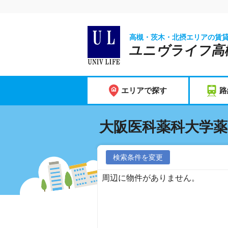
高槻・茨木・北摂エリアの賃
ユニヴライフ高
エリアで探す
路
大阪医科薬科大学薬
検索条件を変更
周辺に物件がありません。
に戻る