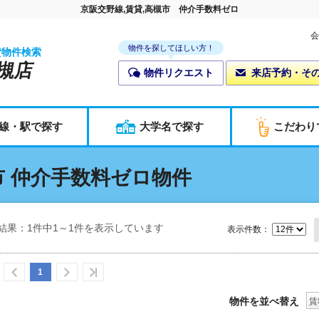
京阪交野線,賃貸,高槻市 仲介手数料ゼロ
会
物件を探してほしい方！
貸物件検索
槻店
物件リクエスト
来店予約・そ
線・駅で探す
大学名で探す
こだわり
 仲介手数料ゼロ物件
結果：1件中1～1件を表示しています
表示件数：
1
物件を並べ替え
賃