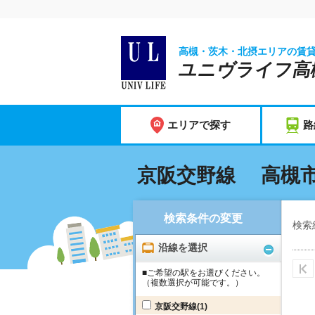
高槻・茨木・北摂エリアの賃
ユニヴライフ高
エリアで探す
路
京阪交野線 高槻市
検索条件の変更
検索
沿線を選択
■ご希望の駅をお選びください。
（複数選択が可能です。）
京阪交野線
(1)