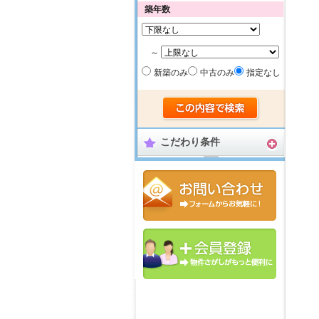
築年数
～
新築のみ
中古のみ
指定なし
こだわり条件