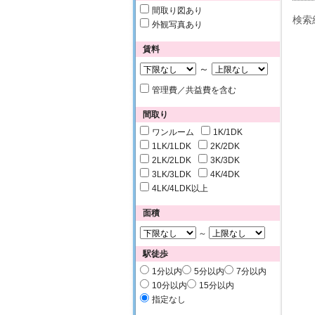
間取り図あり
検索
外観写真あり
賃料
～
管理費／共益費を含む
間取り
ワンルーム
1K/1DK
1LK/1LDK
2K/2DK
2LK/2LDK
3K/3DK
3LK/3LDK
4K/4DK
4LK/4LDK以上
面積
～
駅徒歩
1分以内
5分以内
7分以内
10分以内
15分以内
指定なし