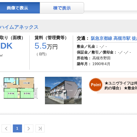
ハイムアネックス
取り（面積）
賃料（管理費等）
交通：
阪急京都線 高槻市駅 徒
2DK
5.5
万円
敷金／礼金：
-／ -
保証金／敷引／償却金：
-／ -／ -
（ 0円）
3㎡
所在地：
高槻市野田
築年月：
1990年4月
★ユニヴライフは仲
約の場合） ★敷金礼
1