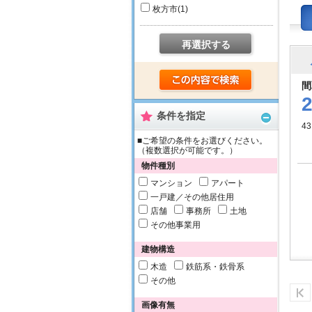
枚方市
(1)
再選択する
間
条件を指定
4
■ご希望の条件をお選びください。
（複数選択が可能です。）
物件種別
マンション
アパート
一戸建／その他居住用
店舗
事務所
土地
その他事業用
建物構造
木造
鉄筋系・鉄骨系
その他
画像有無