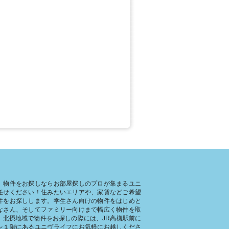
、物件をお探しならお部屋探しのプロが集まるユニ
任せください！住みたいエリアや、家賃などご希望
件をお探しします。学生さん向けの物件をはじめと
なさん、そしてファミリー向けまで幅広く物件を取
。北摂地域で物件をお探しの際には、JR高槻駅前に
レ１階にあるユニヴライフにお気軽にお越しくださ