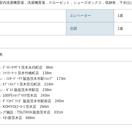
室内洗濯機置場，洗濯機置場，クローゼット，シューズボックス，収納有，下水(公共
エレベーター
1基
空調
1基
有
ﾃﾞｲﾘｰﾔﾏｻﾞｷ 茨木永代町店 96m
ﾌｧﾐﾘｰﾏｰﾄ 茨木竹橋町店 138m
：ﾐｽﾀｰﾄﾞｰﾅﾂ 阪急茨木市駅ｼｮｯﾌﾟ 173m
ｾﾌﾞﾝｲﾚﾌﾞﾝ 茨木宮元町店 219m
：ｶﾞｽﾄ 阪急茨木市駅店 238m
100円ｼｮｯﾌﾟｾﾘｱ茨木店 243m
ﾀﾞｲｺｸﾄﾞﾗｯｸﾞ 阪急茨木市駅前店 245m
KOHYO(ｺｰﾖｰ) 茨木店 294m
グ施設：TSUTAYA 阪急茨木店 331m
ｲｵﾝ新茨木店 686m