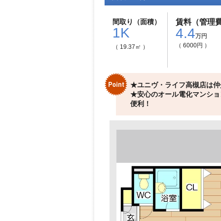
間取り（面積）
賃料（管理
1K
4.4
万円
（ 6000円 ）
（ 19.37㎡ ）
★ユニヴ・ライフ高槻店は仲
★安心のオール電化マンショ
便利！