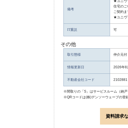
★ユニヴ
住宅のご
備考
ご契約ま
★ユニヴ
IT重説
可
その他
取引態様
仲介元付
情報更新日
2026年
不動産会社コード
2102881
※間取りの「S」はサービスルーム（納戸
※QRコードは(株)デンソーウェーブの登
資料請求