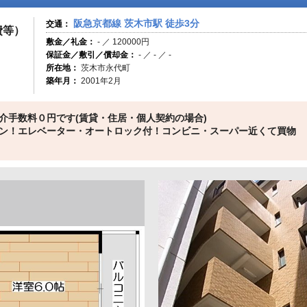
阪急京都線 茨木市駅 徒歩3分
交通：
費等）
敷金／礼金：
- ／ 120000円
保証金／敷引／償却金：
- ／ - ／ -
所在地：
茨木市永代町
築年月：
2001年2月
介手数料０円です(賃貸・住居・個人契約の場合)
ン！エレベーター・オートロック付！コンビニ・スーパー近くて買物