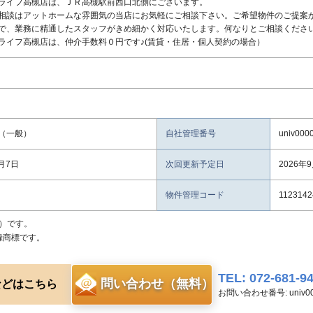
ライフ高槻店は、ＪＲ高槻駅前西口北側にございます。
相談はアットホームな雰囲気の当店にお気軽にご相談下さい。ご希望物件のご提案
で、業務に精通したスタッフがきめ細かく対応いたします。何なりとご相談くださ
ライフ高槻店は、仲介手数料０円です♪(賃貸・住居・個人契約の場合）
（一般）
自社管理番号
univ000
8月7日
次回更新予定日
2026年
物件管理コード
1123142
）です。
録商標です。
TEL: 072-681-9
問い合わせ（無料）
などはこちら
お問い合わせ番号: univ00