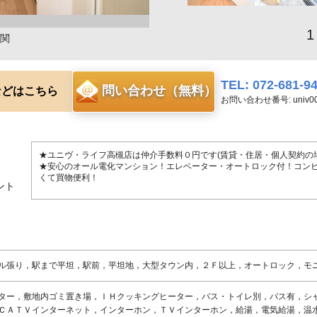
1
関
TEL: 072-681-9
問い合わせ（無料）
などはこちら
お問い合わせ番号: univ00
★ユニヴ・ライフ高槻店は仲介手数料０円です(賃貸・住居・個人契約の場
★安心のオール電化マンション！エレベーター・オートロック付！コン
くて買物便利！
ント
ル張り，駅まで平坦，駅前，平坦地，大型タウン内，２Ｆ以上，オートロック，モ
ター，敷地内ゴミ置き場，ＩＨクッキングヒーター，バス・トイレ別，バス有，シ
ＣＡＴＶインターネット，インターホン，ＴＶインターホン，給湯，電気給湯，温