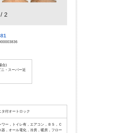
 / 2
481
00003836
合)
ビニ・スーパー近
ニタ付オートロック
ャワー，トイレ有，エアコン，ＢＳ，Ｃ
水器，オール電化，冷房，暖房，フロー