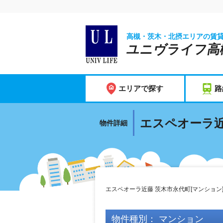
高槻・茨木・北摂エリアの賃
ユニヴライフ高
エリアで探す
路
エスペオーラ近
物件詳細
エスペオーラ近藤 茨木市永代町[マンション
物件種別： マンション