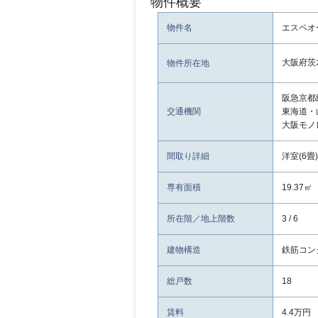
物件概要
物件名
エスペオ
大阪府茨
物件所在地
阪急京都
交通機関
東海道・
大阪モノ
間取り詳細
洋室(6畳)
専有面積
19.37㎡
所在階／地上階数
3 / 6
建物構造
鉄筋コン
総戸数
18
賃料
4.4万円