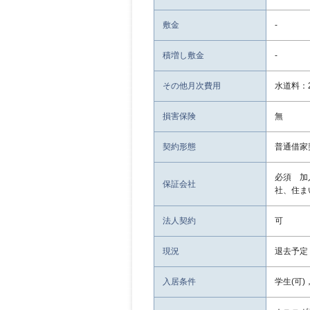
敷金
-
積増し敷金
-
その他月次費用
水道料：2
損害保険
無
契約形態
普通借家
必須 加
保証会社
社、住ま
法人契約
可
現況
退去予定
入居条件
学生(可)