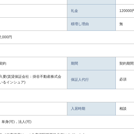
礼金
120000
積増し理由
無
,000円
契約
期間
契約期間
入要(賃貸保証会社：掛谷不動産株式会
必須
保証人代行
いるインシュア)
入居時期
相談
，単身(可)，法人(可)