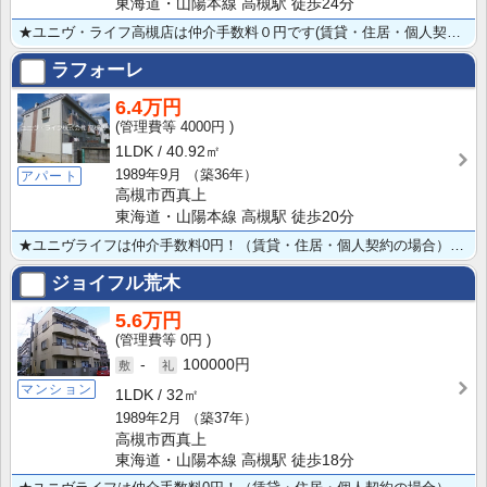
東海道・山陽本線 高槻駅 徒歩24分
★ユニヴ・ライフ高槻店は仲介手数料０円です(賃貸・住居・個人契約の場合) ★敷金礼金０円★オートロッ･･･
ラフォーレ
6.4万円
4000円
1LDK
40.92㎡
1989年9月
（築36年）
アパート
高槻市西真上
東海道・山陽本線 高槻駅 徒歩20分
★ユニヴライフは仲介手数料0円！（賃貸・住居・個人契約の場合） ★敷金・礼金も0円★インターネット無･･･
ジョイフル荒木
5.6万円
0円
-
100000円
マンション
1LDK
32㎡
1989年2月
（築37年）
高槻市西真上
東海道・山陽本線 高槻駅 徒歩18分