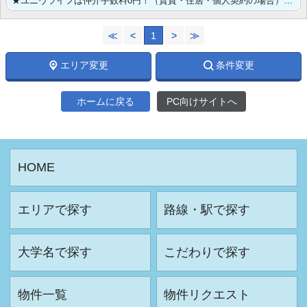
★ユニヴライフは仲介手数料0円！（賃貸・住居・個人契約の場合） ★インターネット無料★ペット飼育OK･･･
≪
<
1
>
≫
エリア変更
条件変更
ホームに戻る
PC向けサイトへ
HOME
エリアで探す
路線・駅で探す
大学名で探す
こだわりで探す
物件一覧
物件リクエスト