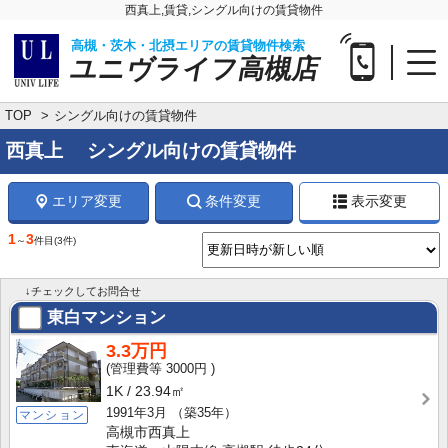
西真上,賃貸,シングル向けの賃貸物件
高槻・茨木・北摂エリアの賃貸物件検索
ユニヴライフ高槻店
TOP
シングル向けの賃貸物件
西真上 シングル向けの賃貸物件
エリア変更
条件変更
表示変更
1
3
～
件目
(3件)
↓チェックしてお問合せ
東白マンション
3.3万円
3000円
1K
23.94㎡
1991年3月
（築35年）
マンション
高槻市西真上