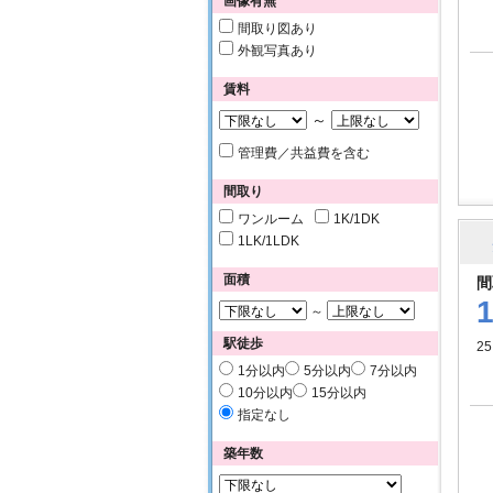
画像有無
間取り図あり
外観写真あり
賃料
～
管理費／共益費を含む
間取り
ワンルーム
1K/1DK
1LK/1LDK
面積
間
～
駅徒歩
25
1分以内
5分以内
7分以内
10分以内
15分以内
指定なし
築年数