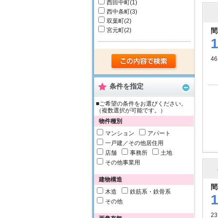
西田中町
(1)
西中条町
(3)
双葉町
(2)
宮元町
(2)
間
46
条件を指定
■ご希望の条件をお選びください。
（複数選択が可能です。）
物件種別
マンション
アパート
一戸建／その他居住用
店舗
事務所
土地
その他事業用
建物構造
間
木造
鉄筋系・鉄骨系
その他
23