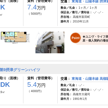
取り（面積）
賃料（管理費等）
交通：
東海道・山陽本線 摂津富
1K
7.4
万円
敷金／礼金：
1ヶ月／ 1ヶ月
保証金／敷引／償却金：
-／ -／ -
（ 5000円）
0㎡
所在地：
高槻市富田町
築年月：
2010年11月
★ユニヴ・ライフ高
居・個人契約の場合
第9摂津グリーンハイツ
取り（面積）
賃料（管理費等）
交通：
東海道・山陽本線 高槻駅
1DK
5.4
万円
敷金／礼金：
-／ -
保証金／敷引／償却金：
-／ -／ -
（ 4000円）
.9㎡
所在地：
高槻市大蔵司
築年月：
1991年1月