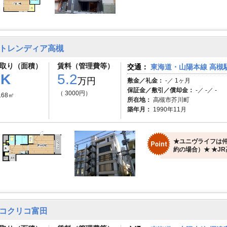
トレンディア高槻
取り（面積）
賃料（管理費等）
交通：
東海道・山陽本線 高槻駅
1K
5.2
万円
敷金／礼金：
-／ 1ヶ月
保証金／敷引／償却金：
-／ -／ -
（ 3000円）
.68㎡
所在地：
高槻市芥川町
築年月：
1990年11月
★ユニヴライフは仲
約の場合）★ ★JR
コクリコ富田