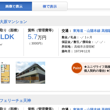
大原マンション
取り（面積）
賃料（管理費等）
交通：
東海道・山陽本線 高槻駅
1LDK
5.7
万円
敷金／礼金：
-／ 1ヶ月
保証金／敷引／償却金：
-／ -／ -
（ 3000円）
0㎡
所在地：
高槻市古曽部町
築年月：
1973年12月
★ユニヴライフ高槻
個人契約の場合) 
フェリーチェ天神
取り（面積）
賃料（管理費等）
交通：
東海道・山陽本線 高槻駅