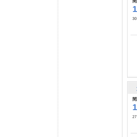
間
3
間
27