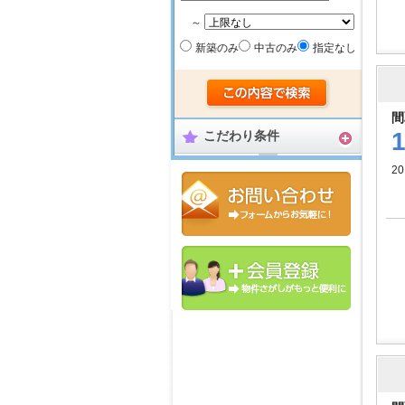
～
新築のみ
中古のみ
指定なし
間
こだわり条件
20