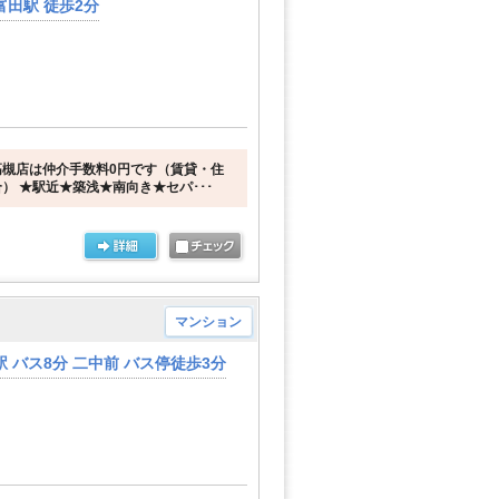
田駅 徒歩2分
槻店は仲介手数料0円です（賃貸・住
） ★駅近★築浅★南向き★セパ･･･
マンション
 バス8分 二中前 バス停徒歩3分