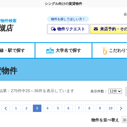
シングル向けの賃貸物件
会
物件を探してほしい方！
貸物件検索
槻店
物件リクエスト
来店予約・そ
線・駅で探す
大学名で探す
こだわり
貸物件
結果：275件中25～36件を表示しています
表示件数：
1
2
3
4
5
6
7
8
9
10
物件を並べ替え
新