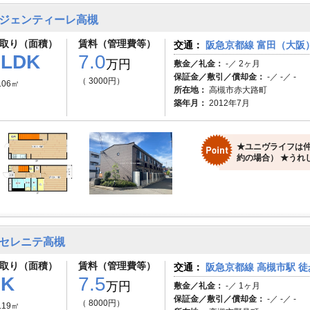
ジェンティーレ高槻
取り（面積）
賃料（管理費等）
交通：
阪急京都線 富田（大阪）
1LDK
7.0
万円
敷金／礼金：
-／ 2ヶ月
保証金／敷引／償却金：
-／ -／ -
（ 3000円）
.06㎡
所在地：
高槻市赤大路町
築年月：
2012年7月
★ユニヴライフは仲
約の場合） ★うれ
セレニテ高槻
取り（面積）
賃料（管理費等）
交通：
阪急京都線 高槻市駅 徒
1K
7.5
万円
敷金／礼金：
-／ 1ヶ月
保証金／敷引／償却金：
-／ -／ -
（ 8000円）
.19㎡