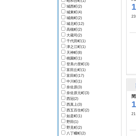
昭和台町
(1)
城西町
(2)
城東町
(4)
23
城南町
(2)
城北町
(12)
高槻町
(2)
大蔵司
(2)
千代田町
(1)
津之江町
(1)
天神町
(8)
桃園町
(1)
登美の里町
(3)
富田丘町
(1)
富田町
(17)
中川町
(1)
奈佐原
(3)
奈佐原元町
(3)
間
西冠
(2)
西真上
(3)
西五百住町
(2)
2
如是町
(1)
野田
(1)
野見町
(2)
八丁畷町
(2)