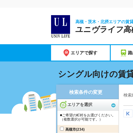
高槻・茨木・北摂エリアの賃
ユニヴライフ高
エリアで探す
路
シングル向けの賃
検索条件の変更
検索
エリアを選択
■ご希望の町村をお選びください。
（複数選択が可能です。）
高槻市
(234)