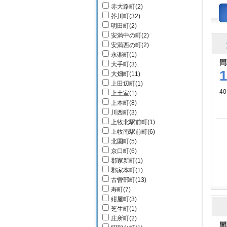
赤大路町
(2)
芥川町
(32)
明田町
(2)
安満中の町
(2)
安満西の町
(2)
永楽町
(1)
間
大手町
(3)
大畑町
(11)
上田辺町
(1)
4
上土室
(1)
上本町
(8)
川西町
(3)
上牧北駅前町
(1)
上牧南駅前町
(6)
北園町
(5)
京口町
(6)
郡家新町
(1)
郡家本町
(1)
古曽部町
(13)
寿町
(7)
紺屋町
(3)
芝生町
(1)
庄所町
(2)
間