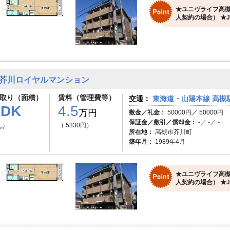
★ユニヴライフ高槻
人契約の場合） ★J
芥川ロイヤルマンション
取り（面積）
賃料（管理費等）
交通：
東海道・山陽本線 高槻駅
1DK
4.5
万円
敷金／礼金：
50000円／ 50000円
保証金／敷引／償却金：
-／ -／ -
（ 5330円）
1㎡
所在地：
高槻市芥川町
築年月：
1989年4月
★ユニヴライフ高槻
人契約の場合） ★J