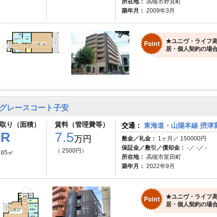
所在地：
高槻市野見町
築年月：
2009年3月
★ユニヴ・ライフ高
居・個人契約の場合
グレースコート子安
取り（面積）
賃料（管理費等）
交通：
東海道・山陽本線 摂津富
1R
7.5
万円
敷金／礼金：
1ヶ月／ 150000円
保証金／敷引／償却金：
-／ -／ -
（ 2500円）
.65㎡
所在地：
高槻市富田町
築年月：
2022年9月
★ユニヴ・ライフ高
居・個人契約の場合)