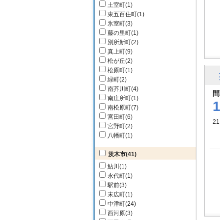
土室町
(1)
東五百住町
(1)
氷室町
(3)
藤の里町
(1)
別所新町
(2)
真上町
(9)
松が丘
(2)
松原町
(1)
緑町
(2)
南芥川町
(4)
間
南庄所町
(1)
南松原町
(7)
宮田町
(6)
2
宮野町
(2)
八幡町
(1)
茨木市
(41)
鮎川
(1)
永代町
(1)
駅前
(3)
末広町
(1)
中津町
(24)
西河原
(3)