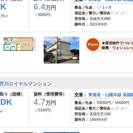
1K
6.4
万円
敷金／礼金：
-／ 1ヶ月
保証金／敷引／償却金：
-／ -／ -
（ 5000円）
.75㎡
所在地：
高槻市天神町
築年月：
2021年9月
★築浅物件でバル
燥機・ウォシュレッ
芥川ロイヤルマンション
取り（面積）
賃料（管理費等）
交通：
東海道・山陽本線 高槻駅
1DK
4.7
万円
敷金／礼金：
50000円／ 50000円
保証金／敷引／償却金：
-／ -／ -
（ 5330円）
1㎡
所在地：
高槻市芥川町
築年月：
1989年4月